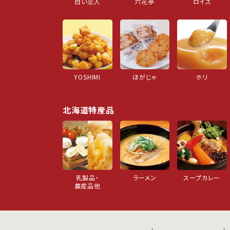
白い恋人
六花亭
ロイズ
YOSHIMI
ほがじゃ
ホリ
北海道特産品
乳製品・
ラーメン
スープカレー
農産品他