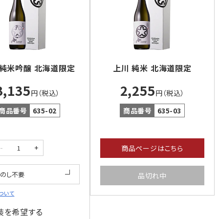
 純米吟醸 北海道限定
上川 純米 北海道限定
3,135
2,255
円（税込）
円（税込）
商品番号
635-02
商品番号
635-03
-
+
商品ページはこちら
品切れ中
ついて
装を希望する