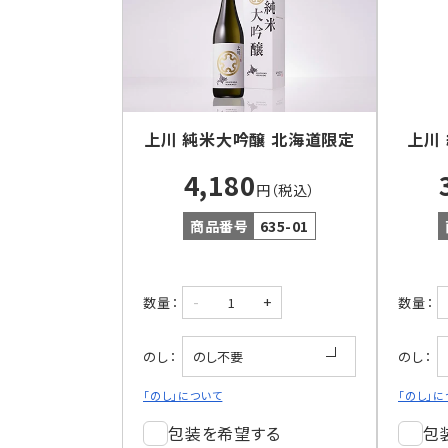
上川 純米大吟醸 北海道限定
上川
4,180
円（税込）
商品番号
635-01
-
+
数量：
数量：
のし：
のし：
「のし」について
「のし」に
包装を希望する
包