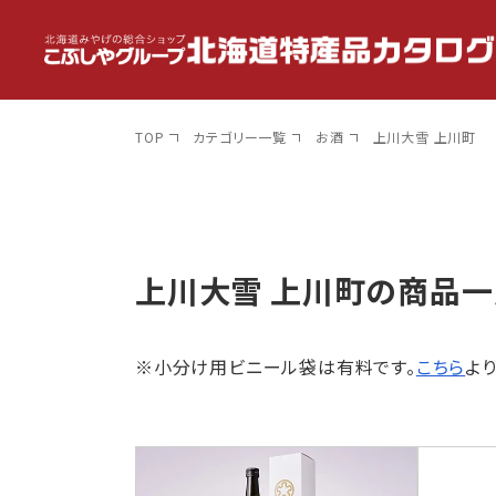
コンテン
ツに進
む
TOP
カテゴリー一覧
お酒
上川大雪 上川町
上川大雪 上川町の商品一
※小分け用ビニール袋は有料です。
こちら
より