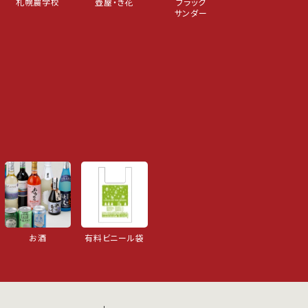
札幌農学校
壺屋・き花
ブラック
サンダー
お酒
有料ビニール袋