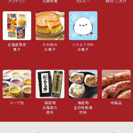
プラテリア
花畑牧場
カルビー
柳月・三方六
北海道限定
その他の
シマエナガの
菓子
お菓子
お菓子
スープ他
海産物
海産物
肉製品
北海道の
生珍味乾燥
昆布
珍味