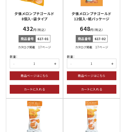
夕張メロンプチゴールド
夕張メロンプチゴールド
8個入・袋タイプ
12個入・紙パッケージ
432
648
円（税込）
円（税込）
壺屋・き花
ブラック
YOSHIMI
ほがじゃ
サンダー
商品番号
617-01
商品番号
617-02
カタログ掲載 17ページ
カタログ掲載 17ページ
数量：
数量：
-
+
-
+
ホリ
北海道限定
その他の
シマエナガの
商品ページはこちら
商品ページはこちら
菓子
お菓子
お菓子
カートに入れる
カートに入れる
北海道特産品
スープカレー
スープ他
乳製品・
ラーメン