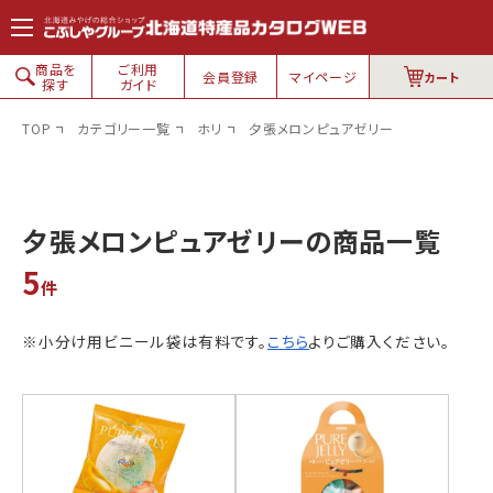
コンテン
ツに進
む
商品を
ご利用
会員登録
マイページ
カート
探す
ガイド
TOP
カテゴリー一覧
ホリ
夕張メロンピュアゼリー
北海道銘菓
夕張メロンピュアゼリーの商品一覧
5
件
白い恋人
六花亭
ロイズ
プラテリア
※小分け用ビニール袋は有料です。
こちら
よりご購入ください。
花畑牧場
カルビー
柳月・三方六
札幌農学校