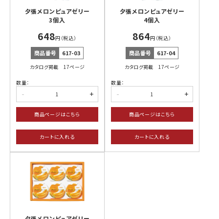
農産品他
夕張メロンピュアゼリー
夕張メロンピュアゼリー
3個入
4個入
海産物
海産物
肉製品
お酒
北海道の
生珍味乾燥
648
864
昆布
珍味
円（税込）
円（税込）
商品番号
617-03
商品番号
617-04
有料
ビニール袋
カタログ掲載 17ページ
カタログ掲載 17ページ
数量：
数量：
-
+
-
+
商品ページはこちら
商品ページはこちら
カートに入れる
カートに入れる
夕張メロンピュアゼリー