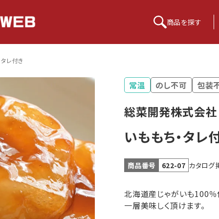
商品を
探す
・タレ付き
常温
のし不可
包装
総菜開発株式会社
いももち・タレ
カタログ
商品番号
622-07
北海道産じゃがいも100
一層美味しく頂けます。