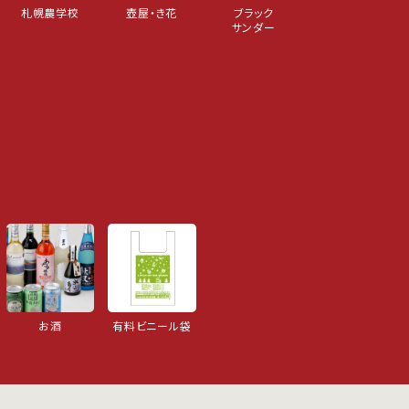
札幌農学校
壺屋・き花
ブラック
サンダー
お酒
有料ビニール袋