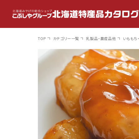
コンテン
ツに進
む
TOP
カテゴリー一覧
乳製品・農産品他
いももち