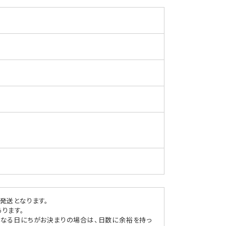
も
ち・
タ
レ
付
き
の
数
量
を
減
ら
す
発送となります。
ります。
になる日にちがお決まりの場合は、日数に余裕を持っ