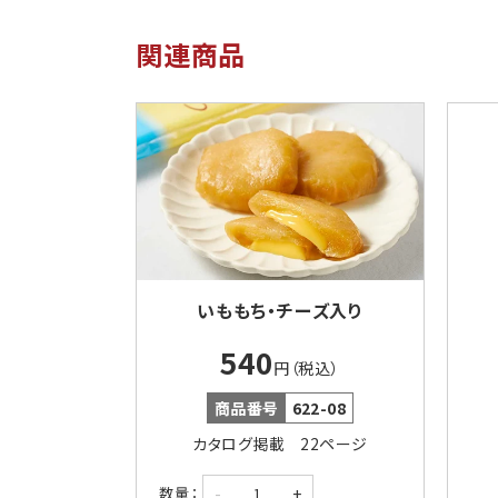
関連商品
いももち・チーズ入り
540
円（税込）
商品番号
622-08
カタログ掲載 22ページ
-
+
数量：