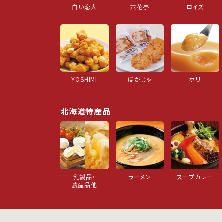
白い恋人
六花亭
ロイズ
YOSHIMI
ほがじゃ
ホリ
北海道特産品
乳製品・
ラーメン
スープカレー
農産品他