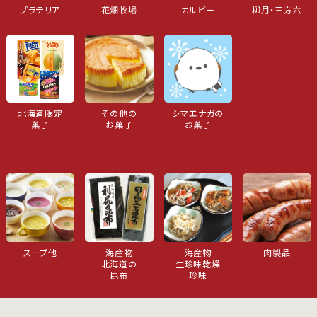
プラテリア
花畑牧場
カルビー
柳月・三方六
北海道限定
その他の
シマエナガの
菓子
お菓子
お菓子
スープ他
海産物
海産物
肉製品
北海道の
生珍味乾燥
昆布
珍味