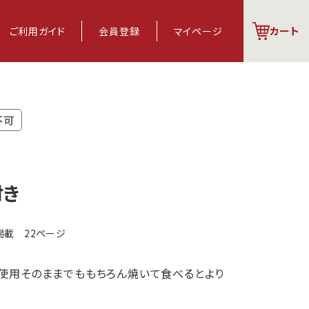
カート
ご利用
ガイド
会員登録
マイページ
不可
付き
掲載 22ページ
％使用そのままでももちろん焼いて食べるとより