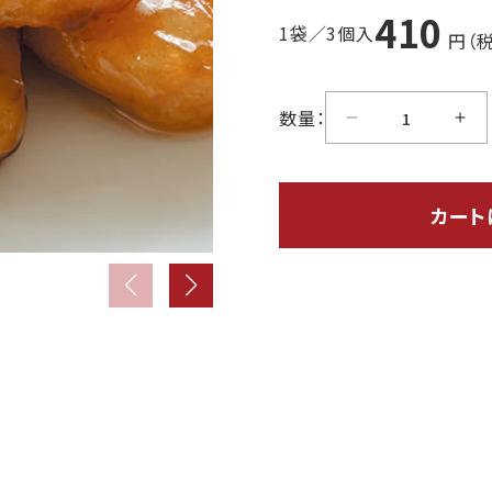
410
1袋／3個入
円（税
数量：
カート