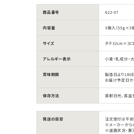
商品番号
622-07
内容量
3個入（55g×3
サイズ
タテ32cm×ヨコ
アレルギー表示
小麦・乳成分・
賞味期限
製造日より180
お届け予定日か
保存方法
直射日光、高温
発送の目安
注文受付は午前
※メーカーから
※道路状況・悪