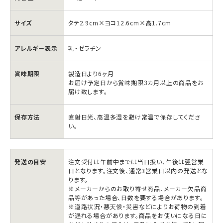
サイズ
タテ2.9cm×ヨコ12.6cm×高1.7cm
アレルギー表示
乳・ゼラチン
賞味期限
製造日より6ヶ月
お届け予定日から賞味期限3カ月以上の商品をお
届け致します。
保存方法
直射日光、高温多湿を避け常温で保存してくださ
い。
ハ
ハ
イ
イ
発送の目安
注文受付は午前中までは当日扱い、午後は翌営業
チ
チ
日となります。注文後、通常3営業日以内の発送とな
ります。
ュ
ュ
※メーカーからのお取り寄せ商品、メーカー欠品商
ウ
ウ
品等があった場合、日数を要する場合があります。
※道路状況・悪天候・災害などによりお荷物の到着
夕
夕
が遅れる場合があります。商品をお使いになる日に