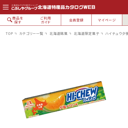
コンテン
ツに進
む
商品を
ご利用
会員登録
マイページ
探す
ガイド
TOP
カテゴリー一覧
北海道銘菓
北海道限定菓子
ハイチュウ夕
北海道銘菓
白い恋人
六花亭
ロイズ
花畑牧場
カルビー
柳月・三方六