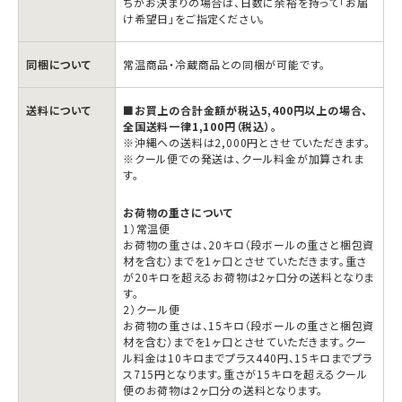
張
張
ちがお決まりの場合は、日数に余裕を持って「お届
け希望日」をご指定ください。
メ
メ
ロ
ロ
同梱について
常温商品・冷蔵商品との同梱が可能です。
ン
ン
味
味
送料について
■お買上の合計金額が税込5,400円以上の場合、
12
12
全国送料一律1,100円（税込）。
※沖縄への送料は2,000円とさせていただきます。
粒
粒
※クール便での発送は、クール料金が加算されま
×1
×1
す。
本
本
お荷物の重さについて
の
の
1）常温便
お荷物の重さは、20キロ（段ボールの重さと梱包資
数
数
材を含む）までを1ヶ口とさせていただきます。重さ
量
量
が20キロを超えるお荷物は2ヶ口分の送料となりま
す。
を
を
2）クール便
減
増
お荷物の重さは、15キロ（段ボールの重さと梱包資
材を含む）までを1ヶ口とさせていただきます。クー
ら
や
ル料金は10キロまでプラス440円、15キロまでプラ
す
す
ス715円となります。重さが15キロを超えるクール
便のお荷物は2ヶ口分の送料となります。