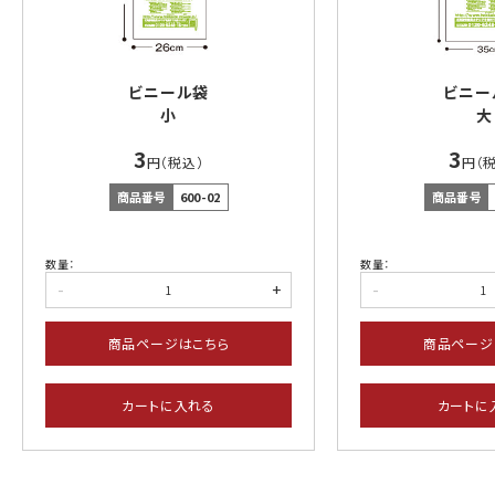
ビニール袋
ビニー
小
大
3
3
円（税込）
円（
商品番号
600-02
商品番号
数量：
数量：
-
+
-
商品ページはこちら
商品ページ
カートに入れる
カートに