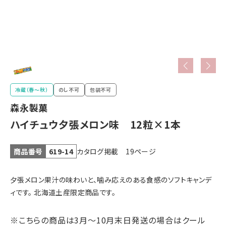
壺屋・き花
ブラック
YOSHIMI
サンダー
冷蔵（春〜秋）
のし不可
包装不可
森永製菓
ハイチュウ夕張メロン味 12粒×1本
ホリ
北海道限定
その他の
菓子
お菓子
カタログ掲載 19ページ
商品番号
619-14
北海道特産品
夕張メロン果汁の味わいと、噛み応えのある食感のソフトキャンデ
ィです。 北海道土産限定商品です。
※こちらの商品は3月〜10月末日発送の場合はクール
乳製品・
ラーメン
スープカレー