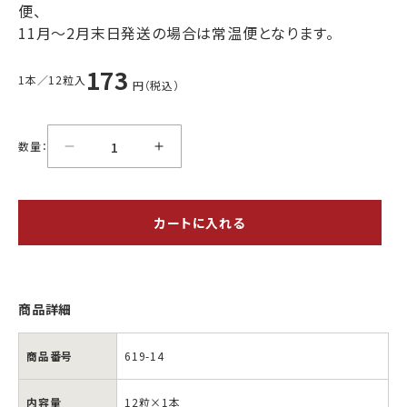
農産品他
便、
11月〜2月末日発送の場合は常温便となります。
海産物
海産物
肉製品
北海道の
生珍味乾燥
昆布
珍味
173
1本／12粒入
円（税込）
有料
ビニール袋
数量：
カートに入れる
商品詳細
商品番号
619-14
内容量
12粒×1本