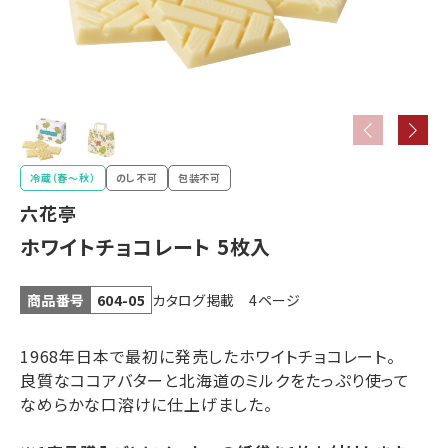
壺屋・き花
ブラック
YOSHIMI
ほがじゃ
サンダー
冷蔵（春〜秋）
のし不可
包装不可
六花亭
ホワイトチョコレート 5枚入
ホリ
北海道限定
その他の
シマエナガ
菓子
お菓子
お菓子
カタログ掲載 4ページ
商品番号
604-05
北海道特産品
1968年日本で最初に発売したホワイトチョコレート。
良質なココアバターと北海道のミルクをたっぷり使って
なめらかな口溶けに仕上げました。
乳製品・
ラーメン
スープカレー
スープ他