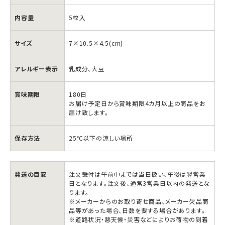
内容量
5枚入
サイズ
7×10.5×4.5(cm)
アレルギー表示
乳成分、大豆
賞味期限
180日
お届け予定日から賞味期限4カ月以上の商品をお
届け致します。
保存方法
25℃以下の涼しい場所
ホ
ホ
発送の目安
注文受付は午前中までは当日扱い、午後は翌営業
日となります。注文後、通常3営業日以内の発送とな
ワ
ワ
ります。
イ
イ
※メーカーからのお取り寄せ商品、メーカー欠品商
品等があった場合、日数を要する場合があります。
ト
ト
※道路状況・悪天候・災害などによりお荷物の到着