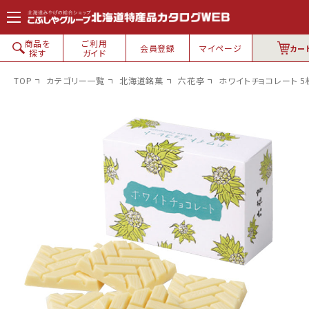
コンテン
ツに進
む
商品を
ご利用
会員登録
マイページ
カー
探す
ガイド
TOP
カテゴリー一覧
北海道銘菓
六花亭
ホワイトチョコレート 5
北海道銘菓
白い恋人
六花亭
ロイズ
プラテリア
花畑牧場
カルビー
柳月・三方六
札幌農学校