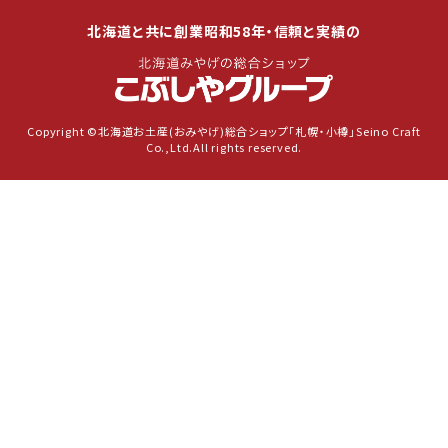
北海道と共に創業昭和58年・信頼と実績の
Copyright ©北海道お土産(おみやげ)総合ショップ「札幌・小樽」Seino Craft
Co.,Ltd.All rights reserved.