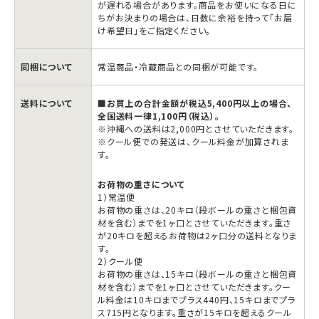
チ
チ
が遅れる場合があります。商品をお使いになる日に
ちがお決まりの場合は、日数に余裕を持って「お届
ョ
ョ
け希望日」をご指定ください。
コ
コ
レ
レ
同梱について
常温商品・冷蔵商品との同梱が可能です。
ー
ー
ト
ト
送料について
■お買上の合計金額が税込5,400円以上の場合、
全国送料一律1,100円（税込）。
5
5
※沖縄への送料は2,000円とさせていただきます。
※クール便での発送は、クール料金が加算されま
枚
枚
す。
入
入
の
の
お荷物の重さについて
1）常温便
数
数
お荷物の重さは、20キロ（段ボールの重さと梱包資
量
量
材を含む）までを1ヶ口とさせていただきます。重さ
が20キロを超えるお荷物は2ヶ口分の送料となりま
を
を
す。
減
増
2）クール便
お荷物の重さは、15キロ（段ボールの重さと梱包資
ら
や
材を含む）までを1ヶ口とさせていただきます。クー
ル料金は10キロまでプラス440円、15キロまでプラ
す
す
ス715円となります。重さが15キロを超えるクール