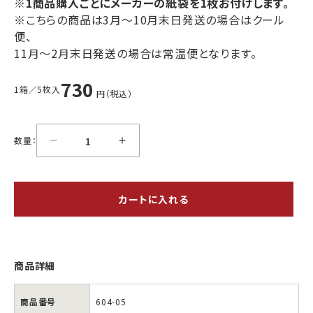
※1商品購入ごとにメーカーの紙袋を1枚お付けします。
農産品他
※こちらの商品は3月〜10月末日発送の場合はクール
海産物
海産物
肉製品
お酒
便、
北海道の
生珍味乾燥
昆布
珍味
11月〜2月末日発送の場合は常温便となります。
有料
730
ビニール袋
1箱／5枚入
円（税込）
数量：
カートに入れる
商品詳細
商品番号
604-05