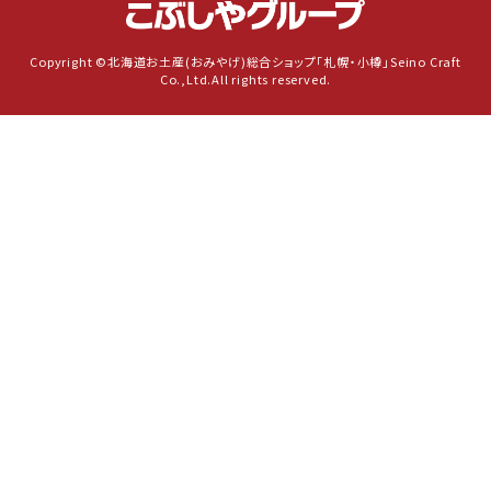
Copyright ©北海道お土産(おみやげ)総合ショップ「札幌・小樽」Seino Craft
Co.,Ltd.All rights reserved.