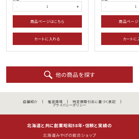
-
+
-
商品ページはこちら
商品ページ
カートに入れる
カートに
他の商品を探す
店舗紹介
推奨環境
特定商取引法に基づく表記
プライバシーポリシー
北海道と共に創業昭和58年・信頼と実績の