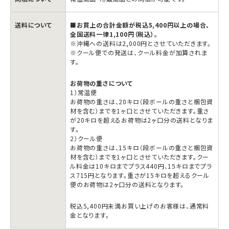
の
の
数
数
送料について
■お買上の合計金額が税込5,400円以上の場合、
量
量
全国送料一律1,100円（税込）。
を
を
※沖縄への送料は2,000円とさせていただきます。
※クール便での発送は、クール料金が加算されま
減
増
す。
ら
や
お荷物の重さについて
す
す
1）常温便
お荷物の重さは、20キロ（段ボールの重さと梱包資
材を含む）までを1ヶ口とさせていただきます。重さ
が20キロを超えるお荷物は2ヶ口分の送料となりま
す。
2）クール便
お荷物の重さは、15キロ（段ボールの重さと梱包資
材を含む）までを1ヶ口とさせていただきます。クー
ル料金は10キロまでプラス440円、15キロまでプラ
ス715円となります。重さが15キロを超えるクール
便のお荷物は2ヶ口分の送料となります。
税込5,400円未満お買い上げのお客様は、通常料
金となります。