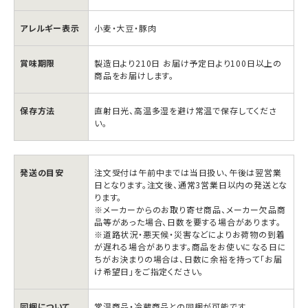
アレルギー表示
小麦・大豆・豚肉
賞味期限
製造日より210日 お届け予定日より100日以上の
商品をお届けします。
保存方法
直射日光、高温多湿を避け常温で保存してくださ
い。
信
信
玄
玄
発送の目安
注文受付は午前中までは当日扱い、午後は翌営業
チ
チ
日となります。注文後、通常3営業日以内の発送とな
ャ
ャ
ります。
※メーカーからのお取り寄せ商品、メーカー欠品商
ー
ー
品等があった場合、日数を要する場合があります。
ハ
ハ
※道路状況・悪天候・災害などによりお荷物の到着
が遅れる場合があります。商品をお使いになる日に
ン
ン
ちがお決まりの場合は、日数に余裕を持って「お届
の
の
け希望日」をご指定ください。
素
素
同梱について
常温商品・冷蔵商品との同梱が可能です。