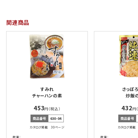
関連商品
すみれ
さっぽ
チャーハンの素
炒飯
453
432
円（税込）
円
商品番号
630-04
商品番号
カタログ掲載 30ページ
カタログ掲載 
数量：
数量：