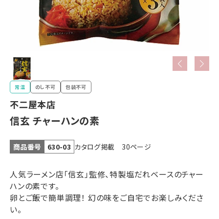
常温
のし不可
包装不可
不二屋本店
信玄 チャーハンの素
カタログ掲載 30ページ
商品番号
630-03
人気ラーメン店「信玄」監修、特製塩だれベースのチャー
ハンの素です。
卵とご飯で簡単調理！ 幻の味をご自宅でお楽しみくださ
い。