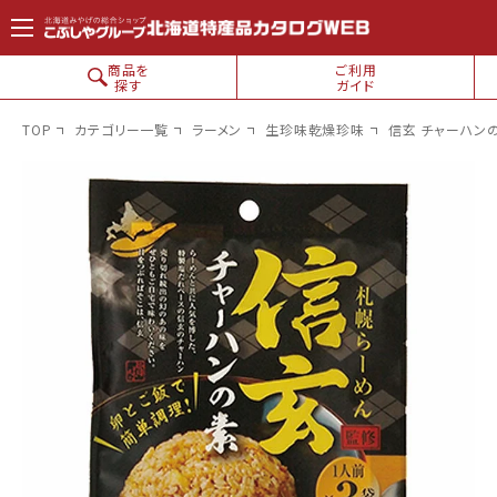
コンテン
ツに進
む
商品を
ご利用
探す
ガイド
TOP
カテゴリー一覧
ラーメン
生珍味乾燥珍味
信玄 チャーハン