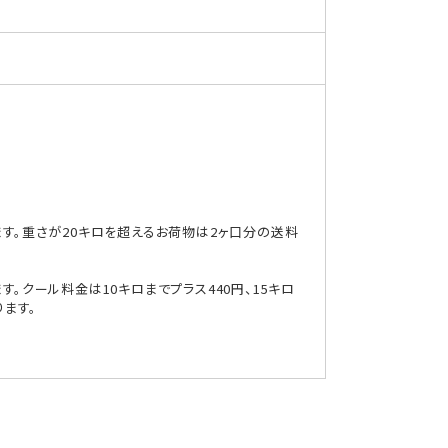
を
減
ら
す
ます。重さが20キロを超えるお荷物は2ヶ口分の送料
。クール料金は10キロまでプラス440円、15キロ
ります。