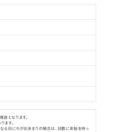
函
館
竹
田
生
珍
味
帆
立
塩
辛
（170g）
の
数
発送となります。
ります。
量
になる日にちがお決まりの場合は、日数に余裕を持っ