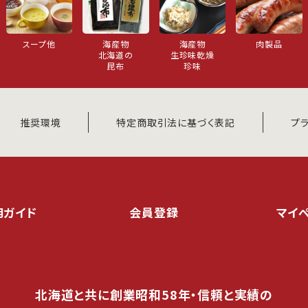
スープ他
海産物
海産物
肉製品
北海道の
生珍味乾燥
昆布
珍味
推奨環境
特定商取引法に基づく表記
プ
用ガイド
会員登録
マイ
北海道と共に創業昭和58年・信頼と実績の