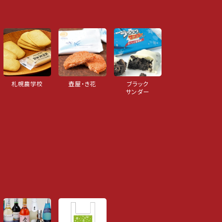
札幌農学校
壺屋・き花
ブラック
サンダー