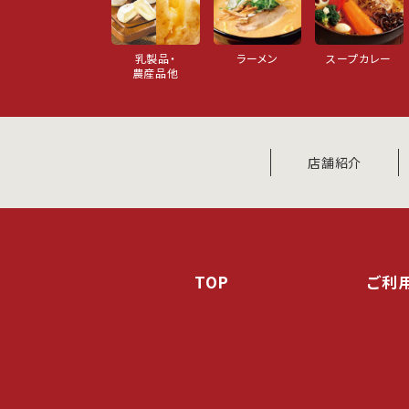
乳製品・
ラーメン
スープカレー
農産品他
店舗紹介
TOP
ご利