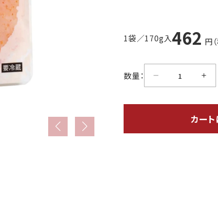
462
1袋／170g入
円（
数量：
カート