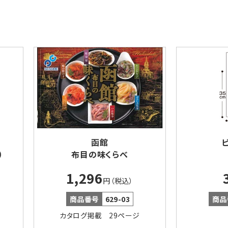
函館
）
布目の味くらべ
1,296
円（税込）
商品番号
629-03
商品
カタログ掲載 29ページ