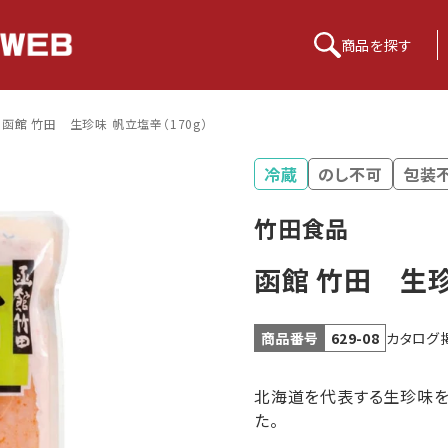
商品を
探す
函館 竹田 生珍味 帆立塩辛（170g）
冷蔵
のし不可
包装
竹田食品
函館 竹田 生珍
カタログ
商品番号
629-08
北海道を代表する生珍味を
た。