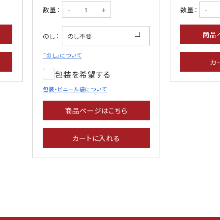
-
+
-
数量：
数量：
商品
のし：
「のし」について
カ
包装を希望する
包装・ビニール袋について
商品ページはこちら
カートに入れる