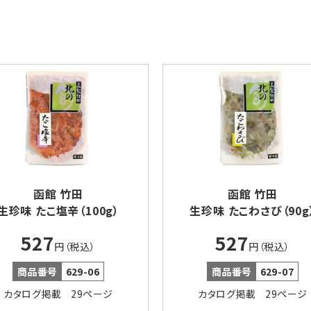
函館 竹田
函館 竹田
生珍味 たこ塩辛（100g）
生珍味 たこわさび（90g
527
527
円（税込）
円（税込）
商品番号
629-06
商品番号
629-07
カタログ掲載 29ページ
カタログ掲載 29ページ