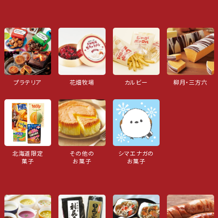
プラテリア
花畑牧場
カルビー
柳月・三方六
北海道限定
その他の
シマエナガの
菓子
お菓子
お菓子