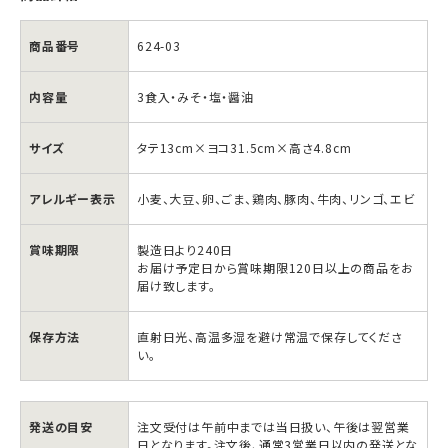
商品番号
624-03
内容量
3食入・みそ・塩・醤油
北
北
サイズ
タテ13cm×ヨコ31.5cm×高さ4.8cm
海
海
道
道
アレルギー表示
小麦、大豆、卵、ごま、鶏肉、豚肉、牛肉、リンゴ、エビ
ご
ご
当
当
賞味期限
製造日より240日
地
地
お届け予定日から賞味期限120日以上の商品をお
届け致します。
ラ
ラ
ー
ー
保存方法
直射日光、高温多湿を避け常温で保存してくださ
メ
メ
い。
ン
ン
の
の
数
数
発送の目安
注文受付は午前中までは当日扱い、午後は翌営業
日となります。注文後、通常3営業日以内の発送とな