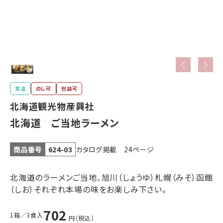
農産品他
海産物
海産物
肉製品
北海道の
生珍味乾燥
昆布
珍味
有料
ビニール袋
常温
のし可
包装可
北海道観光物産興社
北海道 ご当地ラーメン
カタログ掲載 24ページ
商品番号
624-03
北海道のラーメンご当地、旭川（しょうゆ）札幌（みそ）函館
（しお）それぞれ本場の味をお楽しみ下さい。
702
1箱／3食入
円（税込）