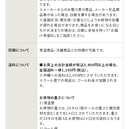
量
量
ります。
※メーカーからのお取り寄せ商品、メーカー欠品商
を
を
品等があった場合、日数を要する場合があります。
減
増
※道路状況・悪天候・災害などによりお荷物の到着
が遅れる場合があります。商品をお使いになる日に
ら
や
ちがお決まりの場合は、日数に余裕を持って「お届
す
す
け希望日」をご指定ください。
同梱について
常温商品・冷蔵商品との同梱が可能です。
送料について
■お買上の合計金額が税込5,400円以上の場合、
全国送料一律1,100円（税込）。
※沖縄への送料は2,000円とさせていただきます。
※クール便での発送は、クール料金が加算されま
す。
お荷物の重さについて
1）常温便
お荷物の重さは、20キロ（段ボールの重さと梱包資
材を含む）までを1ヶ口とさせていただきます。重さ
が20キロを超えるお荷物は2ヶ口分の送料となりま
す。
2）クール便