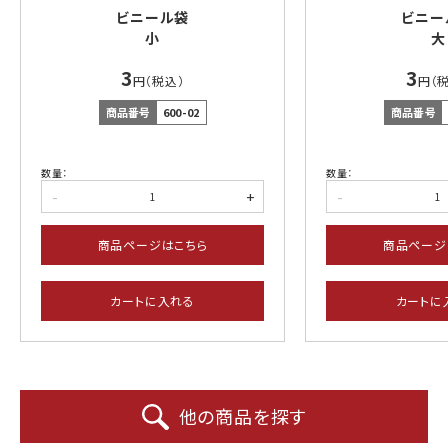
ビニール袋
ビニー
小
大
3
3
円（税込）
円（
商品番号
600-02
商品番号
数量：
数量：
-
+
-
商品ページはこちら
商品ページ
カートに入れる
カートに
他の商品を探す