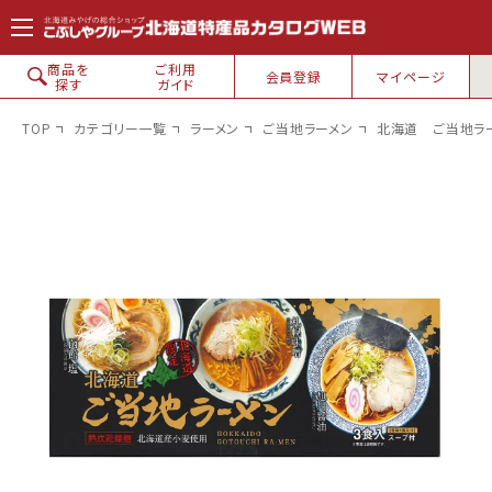
コンテン
ツに進
む
商品を
ご利用
会員登録
マイページ
探す
ガイド
TOP
カテゴリー一覧
ラーメン
ご当地ラーメン
北海道 ご当地ラ
北海道銘菓
白い恋人
六花亭
ロイズ
花畑牧場
カルビー
柳月・三方六
壺屋・き花
ブラック
YOSHIMI
サンダー
ホリ
北海道限定
その他の
菓子
お菓子
北海道特産品
乳製品・
ラーメン
スープカレー