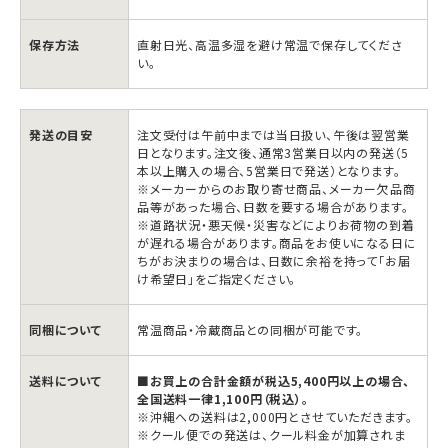
士
士
無
無
保存方法
直射日光、高温多湿を避け常温で保存してくださ
双
双
い。
純
純
米
米
発送の目安
注文受付は午前中までは当日扱い、午後は翌営業
吟
吟
日となります。注文後、通常3営業日以内の発送（5
醸
醸
本以上購入の場合、5営業日で発送）となります。
※メーカーからのお取り寄せ商品、メーカー欠品商
の
の
品等があった場合、日数を要する場合があります。
数
数
※道路状況・悪天候・災害などによりお荷物の到着
が遅れる場合があります。商品をお使いになる日に
量
量
ちがお決まりの場合は、日数に余裕を持って「お届
を
を
け希望日」をご指定ください。
減
増
ら
や
同梱について
常温商品・冷蔵商品との同梱が可能です。
す
す
送料について
■お買上の合計金額が税込5,400円以上の場合、
全国送料一律1,100円（税込）。
※沖縄への送料は2,000円とさせていただきます。
※クール便での発送は、クール料金が加算されま