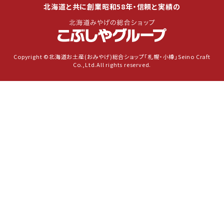
北海道と共に創業昭和58年・信頼と実績の
Copyright ©北海道お土産(おみやげ)総合ショップ「札幌・小樽」Seino Craft
Co.,Ltd.All rights reserved.