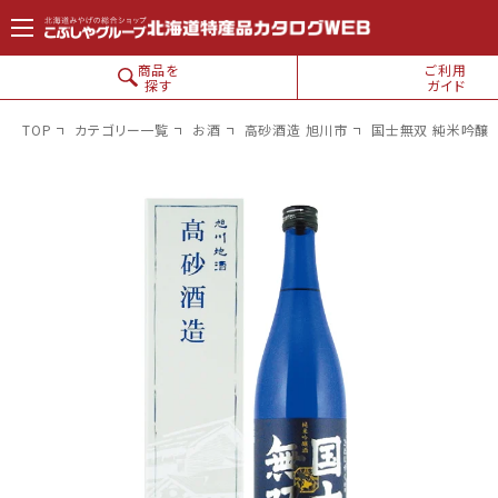
コンテン
ツに進
む
商品を
ご利用
探す
ガイド
TOP
カテゴリー一覧
お酒
高砂酒造 旭川市
国士無双 純米吟醸