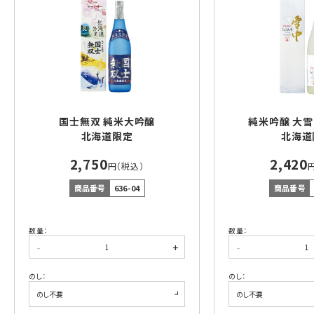
国士無双 純米大吟醸
純米吟醸 大雪
北海道限定
北海道
2,750
2,420
円（税込）
商品番号
636-04
商品番号
数量：
数量：
-
+
-
のし：
のし：