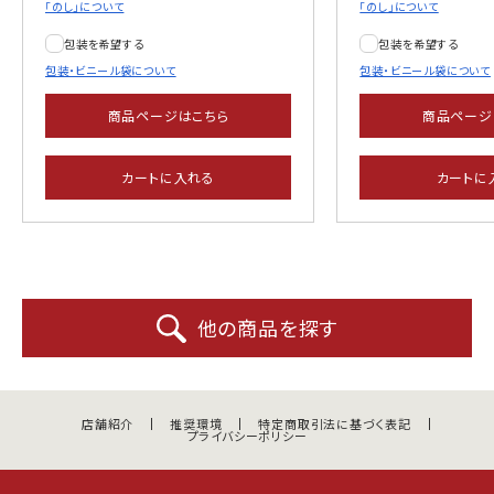
「のし」について
「のし」について
包装を希望する
包装を希望する
包装・ビニール袋について
包装・ビニール袋について
商品ページはこちら
商品ページ
カートに入れる
カートに
他の商品を探す
店舗紹介
推奨環境
特定商取引法に基づく表記
プライバシーポリシー