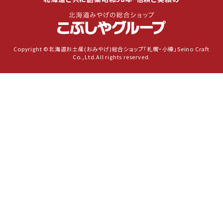
Copyright ©北海道お土産(おみやげ)総合ショップ「札幌・小樽」Seino Craft
Co.,Ltd.All rights reserved.