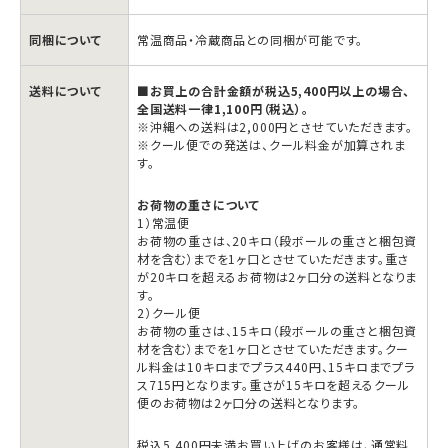
数
数
量
量
同梱について
常温商品・冷蔵商品との同梱が可能です。
を
を
減
増
送料について
■お買上の合計金額が税込5,400円以上の場合、
全国送料一律1,100円（税込）。
ら
や
※沖縄への送料は2,000円とさせていただきます。
す
す
※クール便での発送は、クール料金が加算されま
す。
お荷物の重さについて
1）常温便
お荷物の重さは、20キロ（段ボールの重さと梱包資
材を含む）までを1ヶ口とさせていただきます。重さ
が20キロを超えるお荷物は2ヶ口分の送料となりま
す。
2）クール便
お荷物の重さは、15キロ（段ボールの重さと梱包資
材を含む）までを1ヶ口とさせていただきます。クー
ル料金は10キロまでプラス440円、15キロまでプラ
ス715円となります。重さが15キロを超えるクール
便のお荷物は2ヶ口分の送料となります。
税込5,400円未満お買い上げのお客様は、通常料