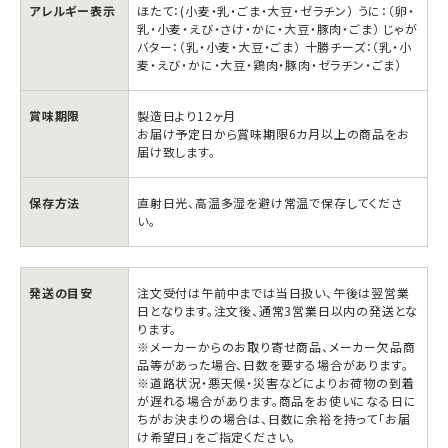
アレルギー表示
ほたて：(小麦・乳・ごま・大豆・ゼラチン） うに：（卵・
乳・小麦・えび・さけ・かに・大豆・豚肉・ごま） じゃが
バター：（乳・小麦・大豆・ごま） 十勝チーズ：（乳・小
麦・えび・かに・大豆・鶏肉・豚肉・ゼラチン・ごま）
賞味期限
製造日より12ヶ月
永
永
お届け予定日から賞味期限6カ月以上の商品をお
谷
谷
届け致します。
園
園
保存方法
直射日光、高温多湿を避け常温で保存してくださ
お
お
い。
と
と
な
な
の
の
発送の目安
注文受付は午前中までは当日扱い、午後は翌営業
日となります。注文後、通常3営業日以内の発送とな
ふ
ふ
ります。
り
り
※メーカーからのお取り寄せ商品、メーカー欠品商
品等があった場合、日数を要する場合があります。
か
か
※道路状況・悪天候・災害などによりお荷物の到着
け
け
が遅れる場合があります。商品をお使いになる日に
ちがお決まりの場合は、日数に余裕を持って「お届
の
の
け希望日」をご指定ください。