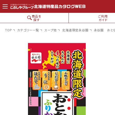
コンテン
ツに進
む
商品を
ご利用
探す
ガイド
TOP
カテゴリー一覧
スープ他
北海道限定永谷園
永谷園 おと