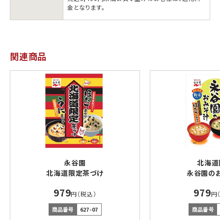
金となります。
関連商品
永谷園
北海道
北海道限定茶づけ
永谷園の
979
979
円（税込）
円
商品番号
627-07
商品番号