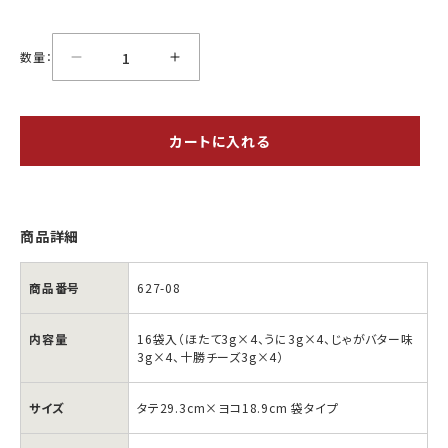
数量：
カートに入れる
商品詳細
商品番号
627-08
内容量
16袋入（ほたて3g×4、うに3g×4、じゃがバター味
3g×4、十勝チーズ3g×4）
サイズ
タテ29.3cm×ヨコ18.9cm 袋タイプ