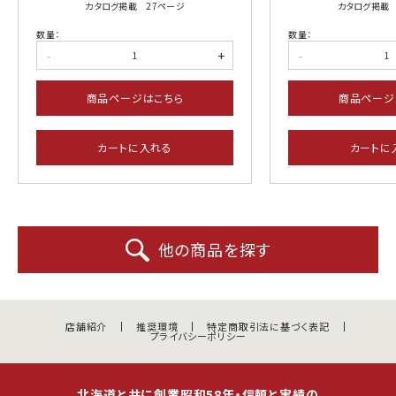
カタログ掲載 27ページ
カタログ掲載 
数量：
数量：
-
+
-
商品ページはこちら
商品ページ
カートに入れる
カートに
他の商品を探す
店舗紹介
推奨環境
特定商取引法に基づく表記
プライバシーポリシー
北海道と共に創業昭和58年・信頼と実績の