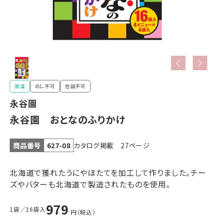
常温
のし不可
包装不可
永谷園
永谷園 おとなのふりかけ
カタログ掲載 27ページ
商品番号
627-08
北海道で獲れたうにやほたてを加工して作りました。チー
ズやバターも北海道で製造されたものを使用。
979
1袋／16袋入
円（税込）