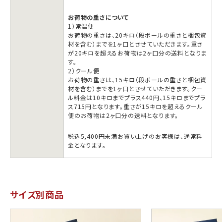
の
の
数
数
お荷物の重さについて
量
量
1）常温便
お荷物の重さは、20キロ（段ボールの重さと梱包資
を
を
材を含む）までを1ヶ口とさせていただきます。重さ
減
増
が20キロを超えるお荷物は2ヶ口分の送料となりま
す。
ら
や
2）クール便
す
す
お荷物の重さは、15キロ（段ボールの重さと梱包資
材を含む）までを1ヶ口とさせていただきます。クー
ル料金は10キロまでプラス440円、15キロまでプラ
ス715円となります。重さが15キロを超えるクール
便のお荷物は2ヶ口分の送料となります。
税込5,400円未満お買い上げのお客様は、通常料
金となります。
サイズ別商品