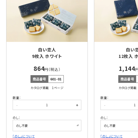
白い恋人
白い
9枚入 ホワイト
12枚入 
864
1,144
円（税込）
商品番号
601-01
商品番号
カタログ掲載 1ページ
カタログ掲載
数量：
数量：
-
+
-
のし：
のし：
「のし」について
「のし」について