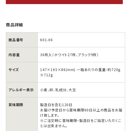
商品詳細
商品番号
601-06
内容量
36枚入（ホワイト27枚、ブラック9枚）
サイズ
147×165×86(mm) 一箱あたりの重量：約720g
※712g
アレルギー表示
小麦、卵、乳成分、大豆
賞味期限
製造日を含む120日
お届け予定日から賞味期限60日以上の商品をお届
け致します。
※ご注文時に賞味期限・製造日をご指定いただくこ
白
白
とは出来ません。