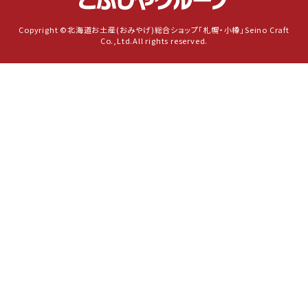
Copyright ©北海道お土産(おみやげ)総合ショップ「札幌・小樽」Seino Craft
Co.,Ltd.All rights reserved.