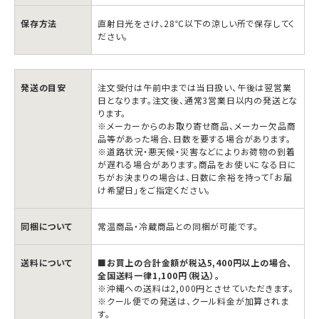
い
い
恋
恋
保存方法
直射日光をさけ、28℃以下の涼しい所で保存してく
ださい。
人
人
36
36
枚
枚
発送の目安
注文受付は午前中までは当日扱い、午後は翌営業
缶
缶
日となります。注文後、通常3営業日以内の発送とな
ります。
入
入
※メーカーからのお取り寄せ商品、メーカー欠品商
ホ
ホ
品等があった場合、日数を要する場合があります。
※道路状況・悪天候・災害などによりお荷物の到着
ワ
ワ
が遅れる場合があります。商品をお使いになる日に
イ
イ
ちがお決まりの場合は、日数に余裕を持って「お届
け希望日」をご指定ください。
ト
ト
＆
＆
同梱について
常温商品・冷蔵商品との同梱が可能です。
ブ
ブ
ラ
ラ
送料について
■お買上の合計金額が税込5,400円以上の場合、
ッ
ッ
全国送料一律1,100円（税込）。
※沖縄への送料は2,000円とさせていただきます。
ク
ク
※クール便での発送は、クール料金が加算されま
す。