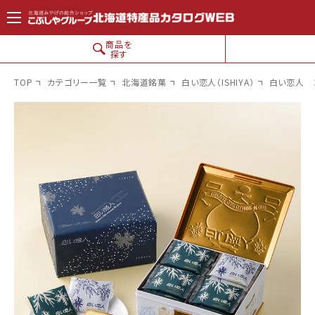
コンテン
ツに進
む
商品を
探す
TOP
カテゴリー一覧
北海道銘菓
白い恋人（ISHIYA）
白い恋人 