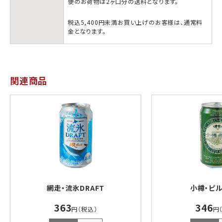
便のお荷物は2ヶ口分の送料となります。
税込5,400円未満お買い上げのお客様は、通常料
金となります。
関連商品
網走・流氷DRAFT
小樽・ピ
363
346
円（税込）
円