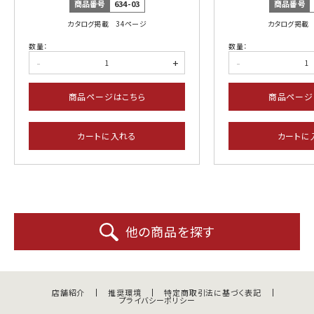
商品番号
634-03
商品番号
カタログ掲載 34ページ
カタログ掲載 
数量：
数量：
-
+
-
商品ページはこちら
商品ページ
カートに入れる
カートに
他の商品を探す
店舗紹介
推奨環境
特定商取引法に基づく表記
プライバシーポリシー