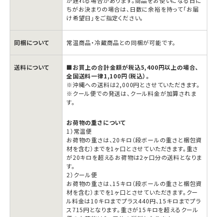
ト
ト
が遅れる場合があります。商品をお使いになる日に
ちがお決まりの場合は、日数に余裕を持って「お届
エ
エ
け希望日」をご指定ください。
ー
ー
ル
ル
同梱について
常温商品・冷蔵商品との同梱が可能です。
の
の
数
数
送料について
■お買上の合計金額が税込5,400円以上の場合、
全国送料一律1,100円（税込）。
量
量
※沖縄への送料は2,000円とさせていただきます。
を
を
※クール便での発送は、クール料金が加算されま
す。
減
増
ら
や
お荷物の重さについて
1）常温便
す
す
お荷物の重さは、20キロ（段ボールの重さと梱包資
材を含む）までを1ヶ口とさせていただきます。重さ
が20キロを超えるお荷物は2ヶ口分の送料となりま
す。
2）クール便
お荷物の重さは、15キロ（段ボールの重さと梱包資
材を含む）までを1ヶ口とさせていただきます。クー
ル料金は10キロまでプラス440円、15キロまでプラ
ス715円となります。重さが15キロを超えるクール