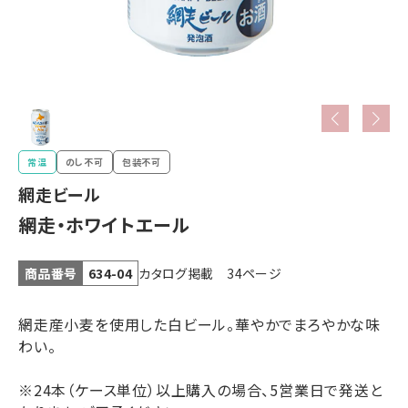
常温
のし不可
包装不可
網走ビール
網走・ホワイトエール
カタログ掲載 34ページ
商品番号
634-04
網走産小麦を使用した白ビール。華やかでまろやかな味
わい。
※24
本（ケース単位）以上
購入の場合、5営業日で発送と