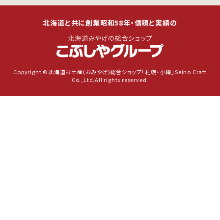
北海道と共に創業昭和58年・信頼と実績の
Copyright ©北海道お土産(おみやげ)総合ショップ「札幌・小樽」Seino Craft
Co.,Ltd.All rights reserved.