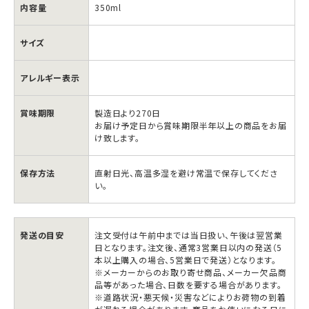
内容量
350ml
サイズ
アレルギー表示
賞味期限
製造日より270日
お届け予定日から賞味期限半年以上の商品をお届
け致します。
保存方法
直射日光、高温多湿を避け常温で保存してくださ
い。
網
網
走・
走・
発送の目安
注文受付は午前中までは当日扱い、午後は翌営業
日となります。注文後、通常3営業日以内の発送（5
ホ
ホ
本以上購入の場合、5営業日で発送）となります。
ワ
ワ
※メーカーからのお取り寄せ商品、メーカー欠品商
品等があった場合、日数を要する場合があります。
イ
イ
※道路状況・悪天候・災害などによりお荷物の到着