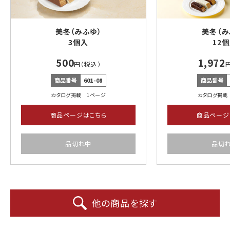
美冬（みふゆ）
美冬（み
3個入
12
500
1,972
円（税込）
商品番号
601-08
商品番号
カタログ掲載 1ページ
カタログ掲載
商品ページはこちら
商品ページ
品切れ中
品切
他の商品を探す