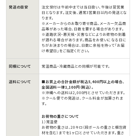
発送の目安
注文受付は午前中までは当日扱い、午後は翌営業
日となります。注文後、通常3営業日以内の発送とな
ります。
※メーカーからのお取り寄せ商品、メーカー欠品商
品等があった場合、日数を要する場合があります。
※道路状況・悪天候・災害などによりお荷物の到着
が遅れる場合があります。商品をお使いになる日に
ちがお決まりの場合は、日数に余裕を持って「お届
け希望日」をご指定ください。
同梱について
常温商品・冷蔵商品との同梱が可能です。
送料について
■お買上の合計金額が税込5,400円以上の場合、
全国送料一律1,100円（税込）。
※沖縄への送料は2,000円とさせていただきます。
※クール便での発送は、クール料金が加算されま
す。
お荷物の重さについて
1）常温便
お荷物の重さは、20キロ（段ボールの重さと梱包資
材を含む）までを1ヶ口とさせていただきます。重さ