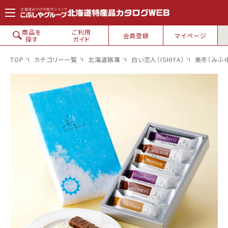
コンテン
ツに進
む
商品を
ご利用
会員登録
マイページ
探す
ガイド
TOP
カテゴリー一覧
北海道銘菓
白い恋人（ISHIYA）
美冬（みふ
北海道銘菓
白い恋人
六花亭
ロイズ
花畑牧場
カルビー
柳月・三方六