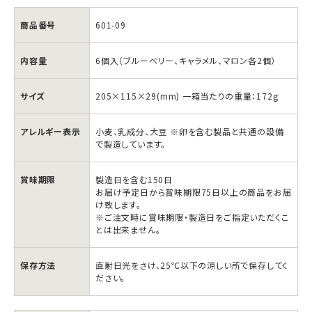
商品番号
601-09
内容量
6個入（ブルーベリー、キャラメル、マロン各2個）
サイズ
205×115×29(mm) 一箱当たりの重量：172g
アレルギー表示
小麦、乳成分、大豆 ※卵を含む製品と共通の設備
で製造しています。
賞味期限
製造日を含む150日
お届け予定日から賞味期限75日以上の商品をお届
け致します。
※ご注文時に賞味期限・製造日をご指定いただくこ
とは出来ません。
保存方法
直射日光をさけ、25℃以下の涼しい所で保存してく
ださい。