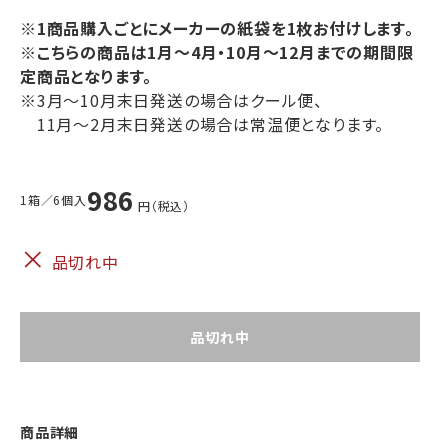
農産品他
※1商品購入ごとにメーカーの紙袋を1枚お付けします。
海産物
海産物
肉製品
※
こちらの商品は1月～4月・10月～12月までの期間限
北海道の
生珍味乾燥
昆布
珍味
定商品となります。
※3月〜10月末日発送の場合はクール便、
有料
11月〜2月末日発送の場合は常温便となります。
ビニール袋
986
1箱／6個入
円（税込）
×
品切れ中
品切れ中
商品詳細