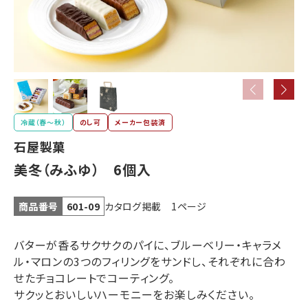
壺屋・き花
ブラック
YOSHIMI
サンダー
冷蔵（春〜秋）
のし可
メーカー包装済
石屋製菓
美冬（みふゆ） 6個入
ホリ
北海道限定
その他の
菓子
お菓子
カタログ掲載 1ページ
商品番号
601-09
北海道特産品
バターが香るサクサクのパイに、ブルーベリー・キャラメ
ル・マロンの3つのフィリングをサンドし、それぞれに合わ
せたチョコレートでコーティング。
サクッとおいしいハーモニーをお楽しみください。
乳製品・
ラーメン
スープカレー