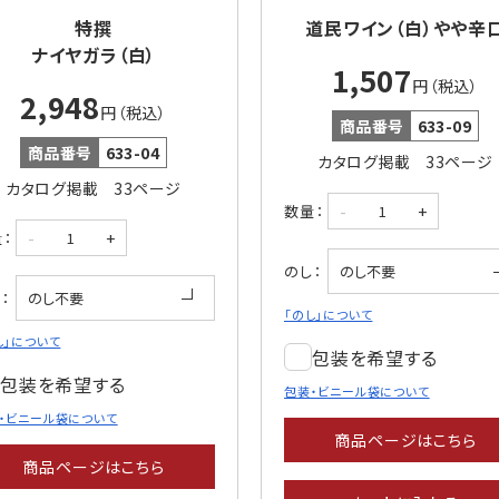
特撰
道民ワイン（白）やや辛
ナイヤガラ（白）
1,507
円（税込）
2,948
円（税込）
商品番号
633-09
商品番号
633-04
カタログ掲載 33ページ
カタログ掲載 33ページ
-
+
数量：
-
+
：
のし：
：
「のし」について
し」について
包装を希望する
包装を希望する
包装・ビニール袋について
・ビニール袋について
商品ページはこちら
商品ページはこちら