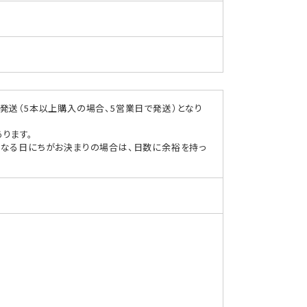
量
を
減
ら
す
発送（5本以上購入の場合、5営業日で発送）となり
ります。
になる日にちがお決まりの場合は、日数に余裕を持っ