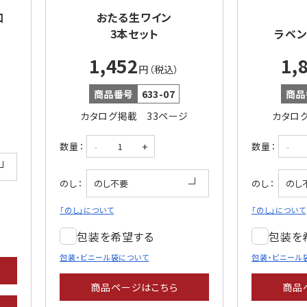
口
おたる生ワイン
3本セット
ラベン
1,452
1,
円（税込）
商品番号
633-07
商品
カタログ掲載 33ページ
カタロ
-
+
-
数量：
数量：
のし：
のし：
「のし」について
「のし」について
包装を希望する
包装を
包装・ビニール袋について
包装・ビニール
商品ページはこちら
商品