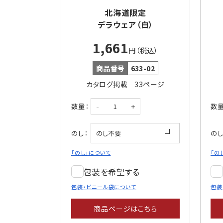
北海道限定
デラウェア（白）
1,661
円（税込）
商品番号
633-02
カタログ掲載 33ページ
-
+
数量：
数量
のし：
のし
「のし」について
「の
包装を希望する
包装・ビニール袋について
包装
商品ページはこちら