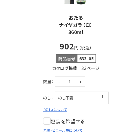
おたる
ナイヤガラ（白）
360ml
902
円（税込）
商品番号
633-05
カタログ掲載 33ページ
-
+
数量：
のし：
「のし」について
包装を希望する
包装・ビニール袋について