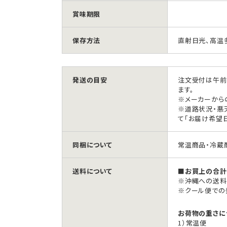
賞味期限
保存方法
直射日光、高温
発送の目安
注文受付は午前
ます。
※メーカーから
※道路状況・悪
て「お届け希望
同梱について
常温商品・冷蔵
送料について
■お買上の合計金
※沖縄への送料は
※クール便での
お荷物の重さに
1）常温便