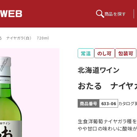
商品を
探す
る ナイヤガラ（白） 720ml
常温
のし可
包装可
北海道ワイン
おたる ナイヤガ
カタログ
商品番号
633-06
生食洋葡萄ナイヤガラ種を
やや甘口の味わいに酸味が