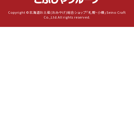
Copyright ©北海道お土産(おみやげ)総合ショップ「札幌・小樽」Seino Craft
Co.,Ltd.All rights reserved.