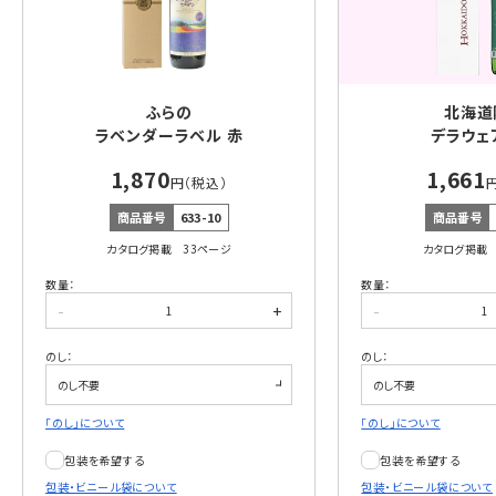
ふらの
北海道
ラベンダーラベル 赤
デラウェ
1,870
1,661
円（税込）
商品番号
633-10
商品番号
カタログ掲載 33ページ
カタログ掲載 
数量：
数量：
-
+
-
のし：
のし：
「のし」について
「のし」について
包装を希望する
包装を希望する
包装・ビニール袋について
包装・ビニール袋について