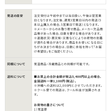
ン
ン
ダ
ダ
ー
ー
発送の目安
注文受付は午前中までは当日扱い、午後は翌営業
ラ
ラ
日となります。注文後、通常3営業日以内の発送（5
本以上購入の場合、5営業日で発送）となります。
ベ
ベ
※メーカーからのお取り寄せ商品、メーカー欠品商
品等があった場合、日数を要する場合があります。
ル
ル
※道路状況・悪天候・災害などによりお荷物の到着
白
白
が遅れる場合があります。商品をお使いになる日に
ちがお決まりの場合は、日数に余裕を持って「お届
の
の
け希望日」をご指定ください。
数
数
量
量
同梱について
常温商品・冷蔵商品との同梱が可能です。
を
を
減
増
送料について
■お買上の合計金額が税込5,400円以上の場合、
全国送料一律1,100円（税込）。
ら
や
※沖縄への送料は2,000円とさせていただきます。
す
す
※クール便での発送は、クール料金が加算されま
す。
お荷物の重さについて
1）常温便