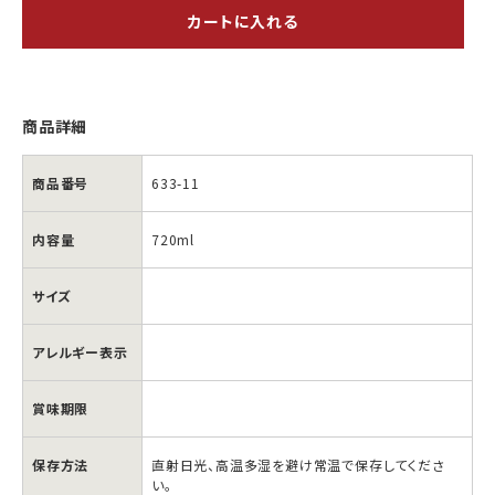
カートに入れる
商品詳細
商品番号
633-11
内容量
720ml
サイズ
ふ
ふ
アレルギー表示
ら
ら
の
の
賞味期限
ラ
ラ
ベ
ベ
保存方法
直射日光、高温多湿を避け常温で保存してくださ
い。