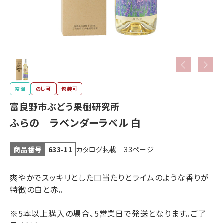
常温
のし可
包装可
富良野市ぶどう果樹研究所
ふらの ラベンダーラベル 白
カタログ掲載 33ページ
商品番号
633-11
爽やかでスッキリとした口当たりとライムのような香りが
特徴の白と赤。
※5本以上購入の場合、5営業日で発送となります。ご了